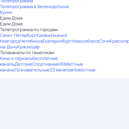
Телепрограмма
Телепрограмма в Зеленодольске
Кухня
Едим Дома
Едим Дома
Телепрограмма по городам:
Санкт-Петербург
Казань
Нижний
Новгород
Челябинск
Екатеринбург
Новосибирск
Сочи
Красноя
на-Дону
Краснодар
Телеканалы по тематикам:
Кино и сериалы
Бесплатные
каналы
Детские
Спортивные
HD
Местные
каналы
Познавательные
20 каналов
Новостные