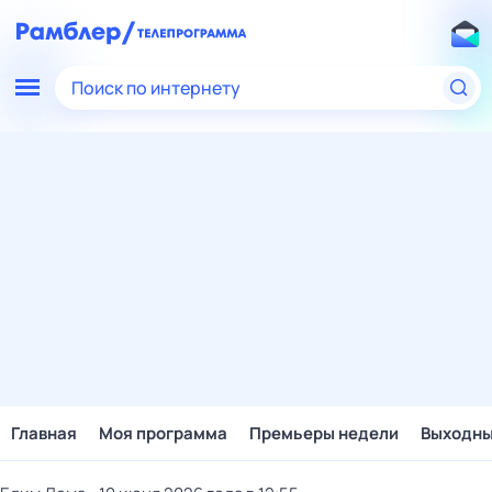
Поиск по интернету
Главная
Моя программа
Премьеры недели
Выходн