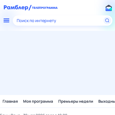
Поиск по интернету
Главная
Моя программа
Премьеры недели
Выходн