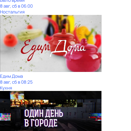
Было время
8 авг, сб в 06:00
Ностальгия
Едим Дома
8 авг, сб в 08:25
Кухня