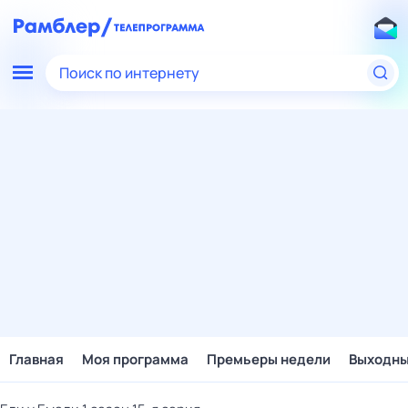
Поиск по интернету
Главная
Моя программа
Премьеры недели
Выходн