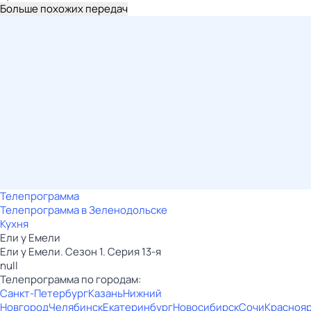
Больше похожих передач
Телепрограмма
Телепрограмма в Зеленодольске
Кухня
Ели у Емели
Ели у Емели. Сезон 1. Серия 13-я
null
Телепрограмма по городам:
Санкт-Петербург
Казань
Нижний
Новгород
Челябинск
Екатеринбург
Новосибирск
Сочи
Красноя