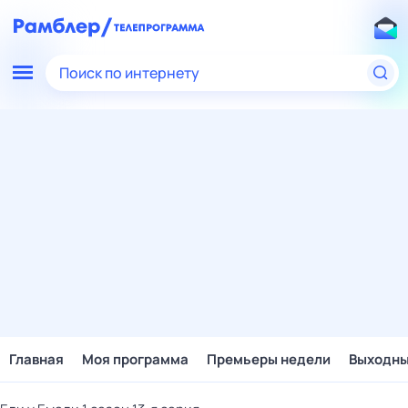
Поиск по интернету
Главная
Моя программа
Премьеры недели
Выходн