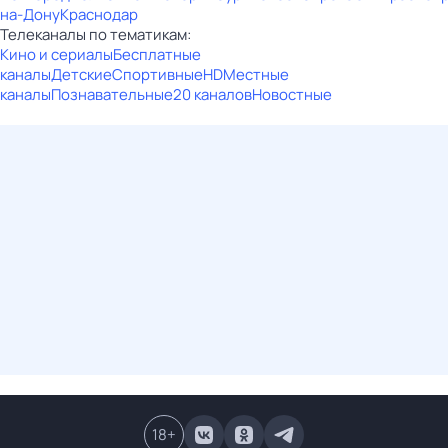
на-Дону
Краснодар
Телеканалы по тематикам:
Кино и сериалы
Бесплатные
каналы
Детские
Спортивные
HD
Местные
каналы
Познавательные
20 каналов
Новостные
18
+