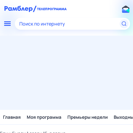
Поиск по интернету
Главная
Моя программа
Премьеры недели
Выходн