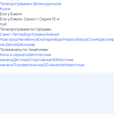
Телепрограмма в Зеленодольске
Кухня
Ели у Емели
Ели у Емели. Сезон 1. Серия 15-я
null
Телепрограмма по городам:
Санкт-Петербург
Казань
Нижний
Новгород
Челябинск
Екатеринбург
Новосибирск
Сочи
Красноя
на-Дону
Краснодар
Телеканалы по тематикам:
Кино и сериалы
Бесплатные
каналы
Детские
Спортивные
HD
Местные
каналы
Познавательные
20 каналов
Новостные