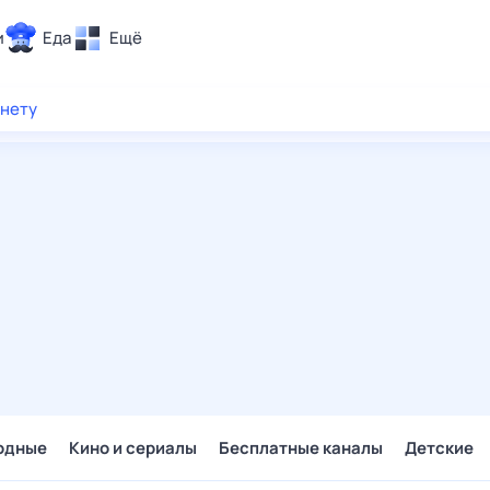
и
Еда
Ещё
Почта
рнету
ия и отдых
Поиск
Погода
ТВ-программа
и и тренды
 ситуации
 вместе
Помощь
одные
Кино и сериалы
Бесплатные каналы
Детские