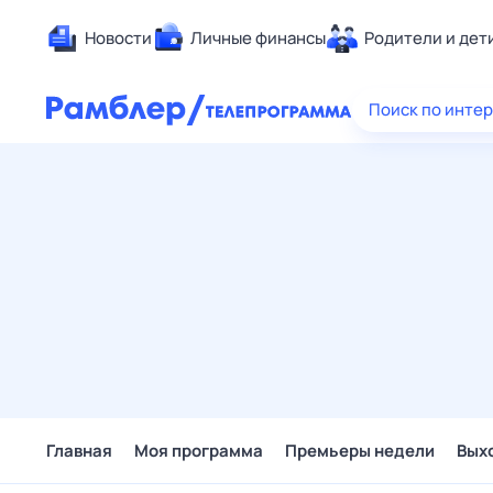
Новости
Личные финансы
Родители и дет
Здоровье
Поиск по инте
Развлечен
Дом и уют
Спорт
Карьера
Авто
Технологи
Жизненные
Сберегаем
Гороскопы
Главная
Моя программа
Премьеры недели
Вых