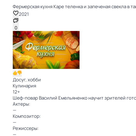
Фермерская кухня Каре теленка и запеченая свекла в тан
2021
0
Досуг, хобби
Кулинария
12
+
Шеф-повар Василий Емельяненко научит зрителей гото
Актеры:
—
Композитор:
—
Режиссеры:
—