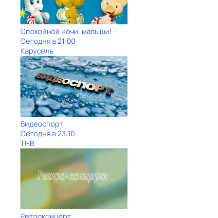
Спокойной ночи, малыши!
Сегодня в 21:00
Карусель
Видеоспорт
Сегодня в 23:10
ТНВ
Ретроконцерт