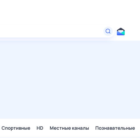
Спортивные
HD
Местные каналы
Познавательные