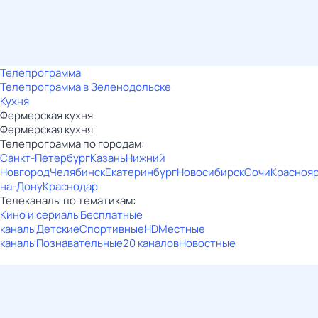
Телепрограмма
Телепрограмма в Зеленодольске
Кухня
Фермерская кухня
Фермерская кухня
Телепрограмма по городам:
Санкт-Петербург
Казань
Нижний
Новгород
Челябинск
Екатеринбург
Новосибирск
Сочи
Красноя
на-Дону
Краснодар
Телеканалы по тематикам:
Кино и сериалы
Бесплатные
каналы
Детские
Спортивные
HD
Местные
каналы
Познавательные
20 каналов
Новостные