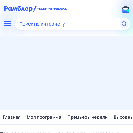
Поиск по интернету
Главная
Моя программа
Премьеры недели
Выходн