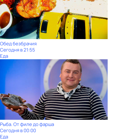
Обед безбрачия
Сегодня в 21:55
Еда
Рыба. От филе до фарша
Сегодня в 00:00
Еда