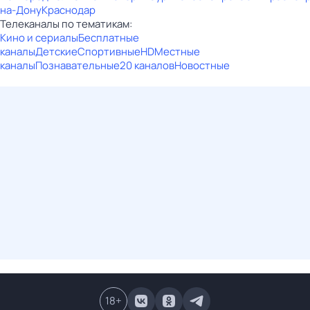
на-Дону
Краснодар
Телеканалы по тематикам:
Кино и сериалы
Бесплатные
каналы
Детские
Спортивные
HD
Местные
каналы
Познавательные
20 каналов
Новостные
18
+