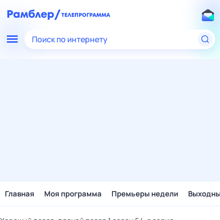
Поиск по интернету
Главная
Моя программа
Премьеры недели
Выходн