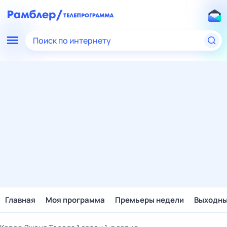
Поиск по интернету
Главная
Моя программа
Премьеры недели
Выходн