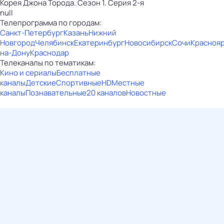
Корея Джона Торода. Сезон 1. Серия 2-я
null
Телепрограмма по городам:
Санкт-Петербург
Казань
Нижний
Новгород
Челябинск
Екатеринбург
Новосибирск
Сочи
Красноя
на-Дону
Краснодар
Телеканалы по тематикам:
Кино и сериалы
Бесплатные
каналы
Детские
Спортивные
HD
Местные
каналы
Познавательные
20 каналов
Новостные