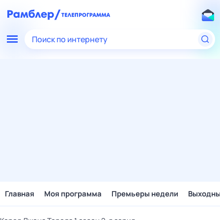
Поиск по интернету
Главная
Моя программа
Премьеры недели
Выходн