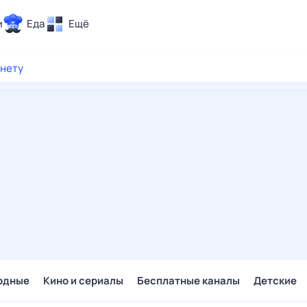
и
Еда
Ещё
Почта
рнету
ия и отдых
Поиск
Погода
ТВ-программа
и и тренды
 ситуации
 вместе
Помощь
одные
Кино и сериалы
Бесплатные каналы
Детские