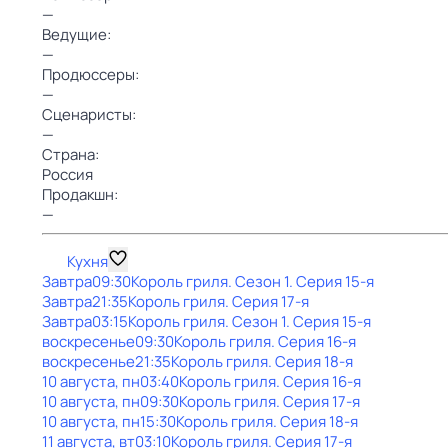
—
Ведущие:
—
Продюссеры:
—
Сценаристы:
—
Страна:
Россия
Продакшн:
—
Кухня
Завтра
09:30
Король гриля
. Сезон 1
. Серия 15-я
Завтра
21:35
Король гриля
. Серия 17-я
Завтра
03:15
Король гриля
. Сезон 1
. Серия 15-я
воскресенье
09:30
Король гриля
. Серия 16-я
воскресенье
21:35
Король гриля
. Серия 18-я
10 августа, пн
03:40
Король гриля
. Серия 16-я
10 августа, пн
09:30
Король гриля
. Серия 17-я
10 августа, пн
15:30
Король гриля
. Серия 18-я
11 августа, вт
03:10
Король гриля
. Серия 17-я