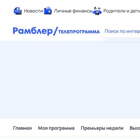
Новости
Личные финансы
Родители и дет
Здоровье
Поиск по инте
Развлечен
Дом и уют
Спорт
Карьера
Авто
Технологи
Жизненные
Сберегаем
Гороскопы
Главная
Моя программа
Премьеры недели
Вых