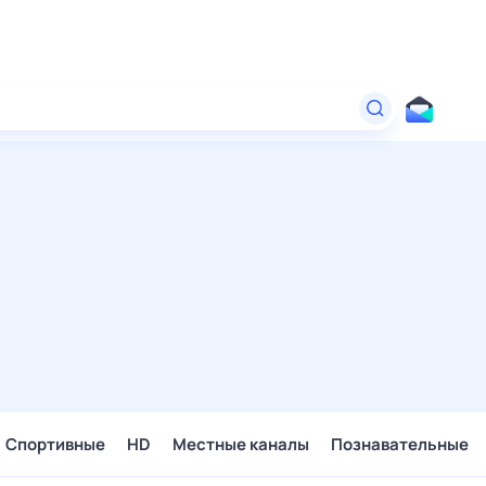
Спортивные
HD
Местные каналы
Познавательные