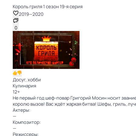
Король гриля 1 сезон 19-я серия
2019
—
2020
0
Досуг, хобби
Кулинария
12
+
Не первый год шеф-повар Григорий Мосин носит звание 
королю вызов! Вас ждёт жаркая битва! Шефы, гриль, л
Актеры:
—
Композитор:
—
Режиссеры: