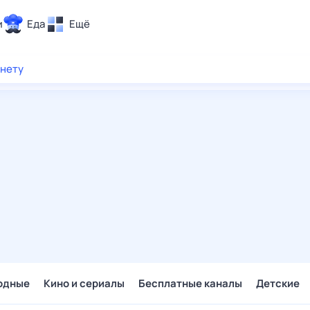
и
Еда
Ещё
Почта
рнету
ия и отдых
Поиск
Погода
ТВ-программа
и и тренды
 ситуации
 вместе
Помощь
одные
Кино и сериалы
Бесплатные каналы
Детские