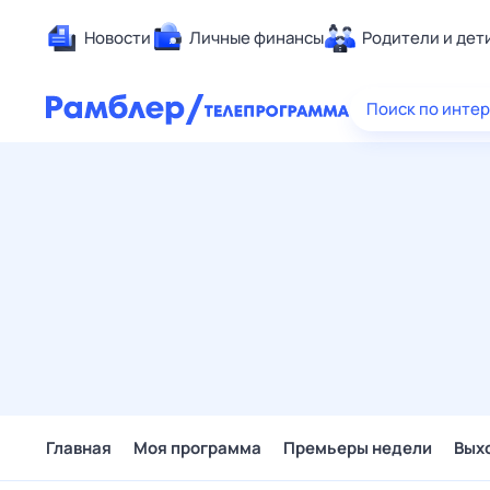
Новости
Личные финансы
Родители и дет
Здоровье
Поиск по инте
Развлечен
Дом и уют
Спорт
Карьера
Авто
Технологи
Жизненные
Сберегаем
Гороскопы
Главная
Моя программа
Премьеры недели
Вых