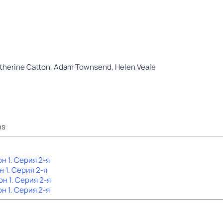
therine Catton,
Adam Townsend,
Helen Veale
ns
он 1
. Серия 2-я
н 1
. Серия 2-я
он 1
. Серия 2-я
он 1
. Серия 2-я