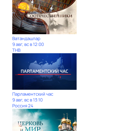
Ватандашлар
9 авг, вс в 12:00
ТНВ
Парламентский час
9 авг, вс в 13:10
Россия 24