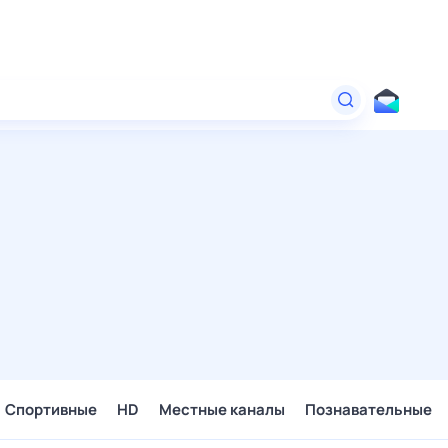
Спортивные
HD
Местные каналы
Познавательные