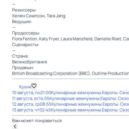
—
Режиссеры:
Хелен Симпсон,
Tara Jang
Ведущие:
—
Продюссеры:
Flora Fenton,
Katy Fryer,
Laura Mansfield,
Danielle Roet,
Ca
Сценаристы:
—
Страна:
Великобритания
Продакшн:
British Broadcasting Corporation (BBC),
Outline Productio
Кухня
10 августа, пн
21:00
Кулинарные жемчужины Европы
. Сез
11 августа, вт
14:55
Кулинарные жемчужины Европы
. Сезо
12 августа, ср
08:55
Кулинарные жемчужины Европы
. Сез
13 августа, чт
02:45
Кулинарные жемчужины Европы
. Сез
Вам может понравиться