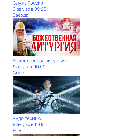
Служу Рoсcии
9 авг, вс в 09:25
Звезда
Божественная литургия
9 авг, вс в 10:00
Спас
Чудо техники
9 авг, вс в 11:00
НТВ