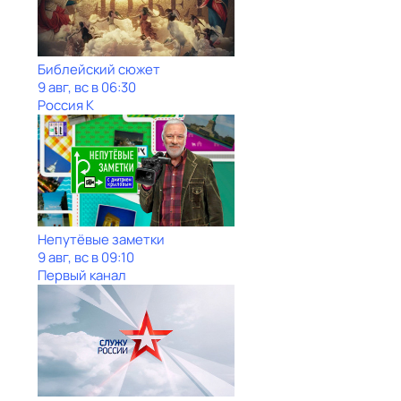
Библейский сюжет
9 авг, вс в 06:30
Россия К
Непутёвые заметки
9 авг, вс в 09:10
Первый канал