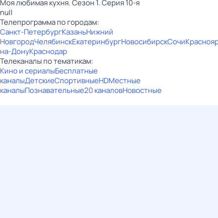
Моя любимая кухня. Сезон 1. Серия 10-я
null
Телепрограмма по городам:
Санкт-Петербург
Казань
Нижний
Новгород
Челябинск
Екатеринбург
Новосибирск
Сочи
Красноя
на-Дону
Краснодар
Телеканалы по тематикам:
Кино и сериалы
Бесплатные
каналы
Детские
Спортивные
HD
Местные
каналы
Познавательные
20 каналов
Новостные