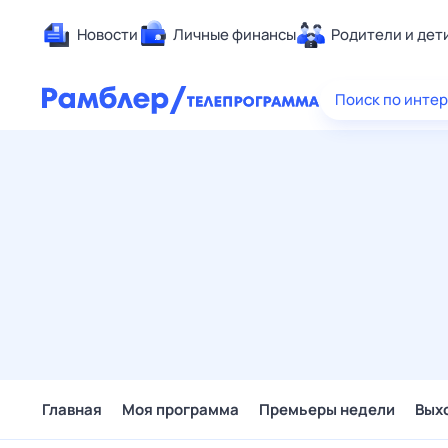
Новости
Личные финансы
Родители и дет
Здоровье
Поиск по инте
Развлечен
Дом и уют
Спорт
Карьера
Авто
Технологи
Жизненные
Сберегаем
Гороскопы
Главная
Моя программа
Премьеры недели
Вых