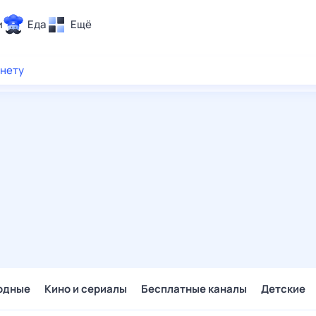
и
Еда
Ещё
Почта
рнету
ия и отдых
Поиск
Погода
ТВ-программа
и и тренды
 ситуации
 вместе
Помощь
одные
Кино и сериалы
Бесплатные каналы
Детские