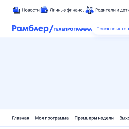
Новости
Личные финансы
Родители и дет
Здоровье
Поиск по инте
Развлечен
Дом и уют
Спорт
Карьера
Авто
Технологи
Жизненные
Сберегаем
Гороскопы
Главная
Моя программа
Премьеры недели
Вых