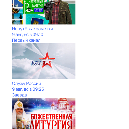
Непутёвые заметки
9 авг, вс в 09:10
Первый канал
Служу Рoсcии
9 авг, вс в 09:25
Звезда