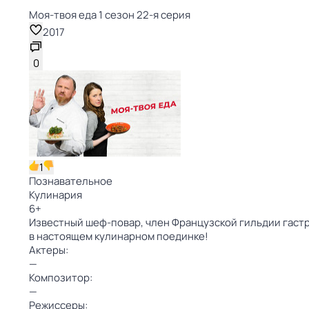
Моя-твоя еда 1 сезон 22-я серия
2017
0
1
Познавательное
Кулинария
6
+
Известный шеф-повар, член Французской гильдии гаст
в настоящем кулинарном поединке!
Актеры:
—
Композитор:
—
Режиссеры: