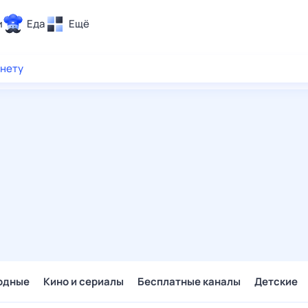
и
Еда
Ещё
Почта
рнету
ия и отдых
Поиск
Погода
ТВ-программа
и и тренды
 ситуации
 вместе
Помощь
одные
Кино и сериалы
Бесплатные каналы
Детские