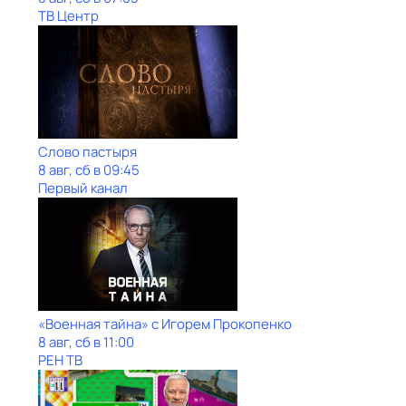
ТВ Центр
Слово пастыря
8 авг, сб в 09:45
Первый канал
«Военная тайна» с Игорем Прокопенко
8 авг, сб в 11:00
РЕН ТВ