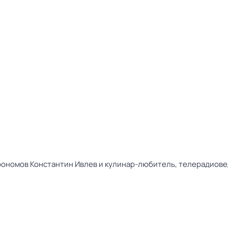
рономов Константин Ивлев и кулинар-любитель, телерадиове