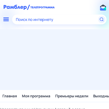
Поиск по интернету
Главная
Моя программа
Премьеры недели
Выходн