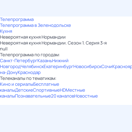
Телепрограмма
Телепрограмма в Зеленодольске
Кухня
Невероятная кухня Нормандии
Невероятная кухня Нормандии. Сезон 1. Серия 3-я
null
Телепрограмма по городам:
Санкт-Петербург
Казань
Нижний
Новгород
Челябинск
Екатеринбург
Новосибирск
Сочи
Красноя
на-Дону
Краснодар
Телеканалы по тематикам:
Кино и сериалы
Бесплатные
каналы
Детские
Спортивные
HD
Местные
каналы
Познавательные
20 каналов
Новостные