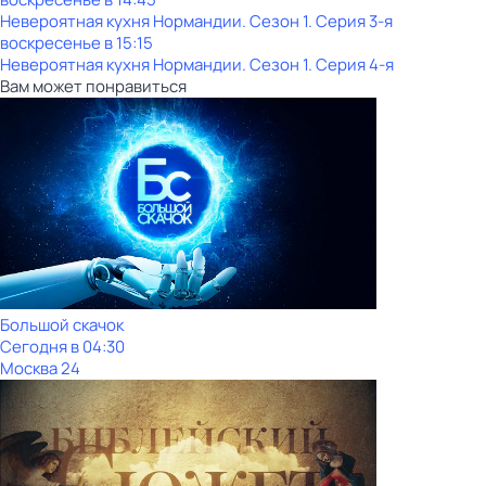
Невероятная кухня Нормандии
. Сезон 1
. Серия 3-я
воскресенье
в
15:15
Невероятная кухня Нормандии
. Сезон 1
. Серия 4-я
Вам может понравиться
Большой скачок
Сегодня в 04:30
Москва 24