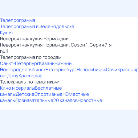
Телепрограмма
Телепрограмма в Зеленодольске
Кухня
Невероятная кухня Нормандии
Невероятная кухня Нормандии. Сезон 1. Серия 7-я
null
Телепрограмма по городам:
Санкт-Петербург
Казань
Нижний
Новгород
Челябинск
Екатеринбург
Новосибирск
Сочи
Красноя
на-Дону
Краснодар
Телеканалы по тематикам:
Кино и сериалы
Бесплатные
каналы
Детские
Спортивные
HD
Местные
каналы
Познавательные
20 каналов
Новостные