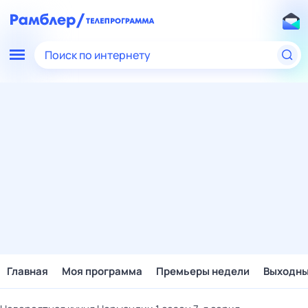
Поиск по интернету
Главная
Моя программа
Премьеры недели
Выходн