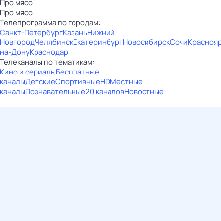
Про мясо
Про мясо
Телепрограмма по городам:
Санкт-Петербург
Казань
Нижний
Новгород
Челябинск
Екатеринбург
Новосибирск
Сочи
Красноя
на-Дону
Краснодар
Телеканалы по тематикам:
Кино и сериалы
Бесплатные
каналы
Детские
Спортивные
HD
Местные
каналы
Познавательные
20 каналов
Новостные