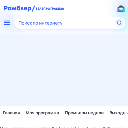
Поиск по интернету
Главная
Моя программа
Премьеры недели
Выходн