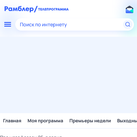
Поиск по интернету
Главная
Моя программа
Премьеры недели
Выходн