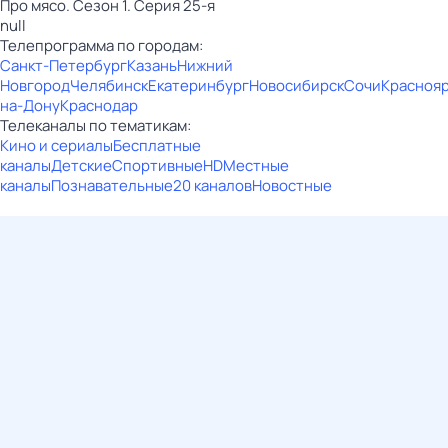
Про мясо. Сезон 1. Серия 25-я
null
Телепрограмма по городам:
Санкт-Петербург
Казань
Нижний
Новгород
Челябинск
Екатеринбург
Новосибирск
Сочи
Красноя
на-Дону
Краснодар
Телеканалы по тематикам:
Кино и сериалы
Бесплатные
каналы
Детские
Спортивные
HD
Местные
каналы
Познавательные
20 каналов
Новостные