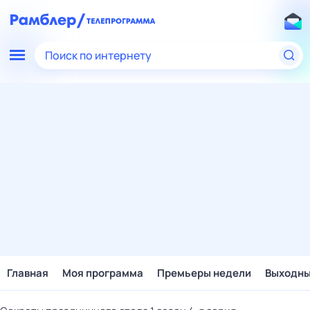
Поиск по интернету
Главная
Моя программа
Премьеры недели
Выходн