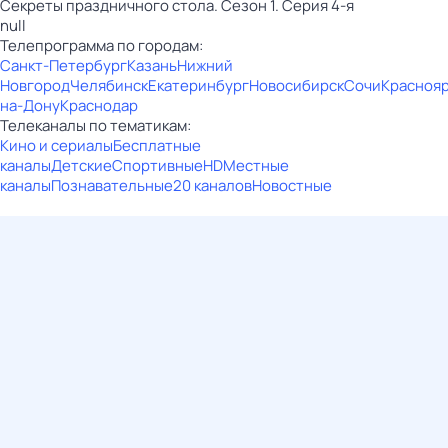
Секреты праздничного стола. Сезон 1. Серия 4-я
null
Телепрограмма по городам:
Санкт-Петербург
Казань
Нижний
Новгород
Челябинск
Екатеринбург
Новосибирск
Сочи
Красноя
на-Дону
Краснодар
Телеканалы по тематикам:
Кино и сериалы
Бесплатные
каналы
Детские
Спортивные
HD
Местные
каналы
Познавательные
20 каналов
Новостные