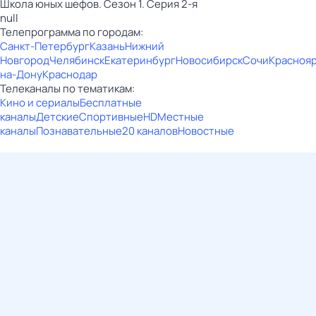
Школа юных шефов. Сезон 1. Серия 2-я
null
Телепрограмма по городам:
Санкт-Петербург
Казань
Нижний
Новгород
Челябинск
Екатеринбург
Новосибирск
Сочи
Красноя
на-Дону
Краснодар
Телеканалы по тематикам:
Кино и сериалы
Бесплатные
каналы
Детские
Спортивные
HD
Местные
каналы
Познавательные
20 каналов
Новостные