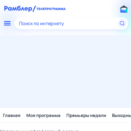
Поиск по интернету
Главная
Моя программа
Премьеры недели
Выходн