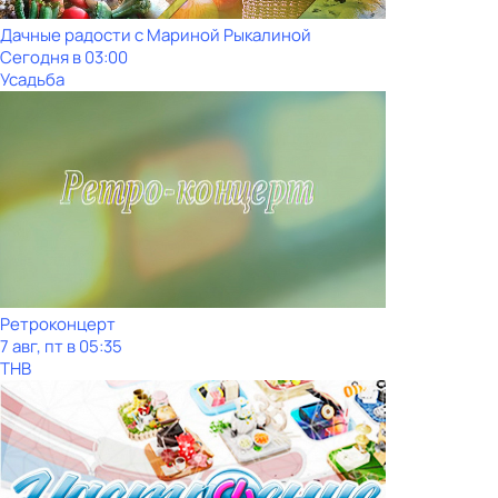
Дачные радости с Мариной Рыкалиной
Сегодня в 03:00
Усадьба
Ретроконцерт
7 авг, пт в 05:35
ТНВ