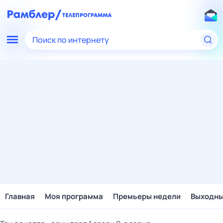
Поиск по интернету
Главная
Моя программа
Премьеры недели
Выходн