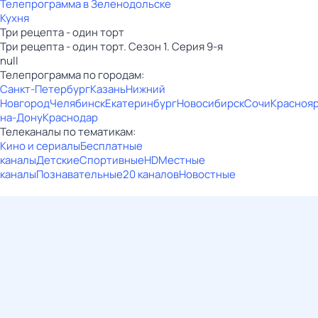
Телепрограмма в Зеленодольске
Кухня
Три рецепта - один торт
Три рецепта - один торт. Сезон 1. Серия 9-я
null
Телепрограмма по городам:
Санкт-Петербург
Казань
Нижний
Новгород
Челябинск
Екатеринбург
Новосибирск
Сочи
Красноя
на-Дону
Краснодар
Телеканалы по тематикам:
Кино и сериалы
Бесплатные
каналы
Детские
Спортивные
HD
Местные
каналы
Познавательные
20 каналов
Новостные