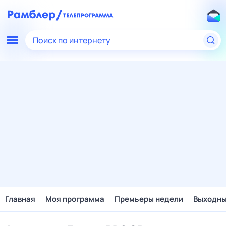
Поиск по интернету
Главная
Моя программа
Премьеры недели
Выходн