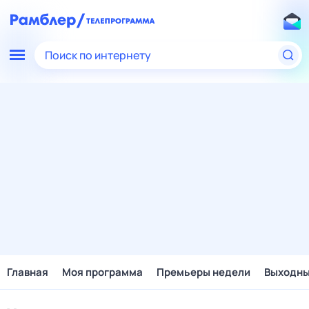
Поиск по интернету
Главная
Моя программа
Премьеры недели
Выходн