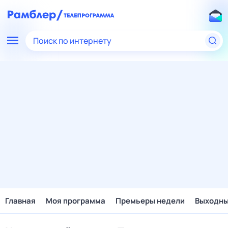
Поиск по интернету
Главная
Моя программа
Премьеры недели
Выходн