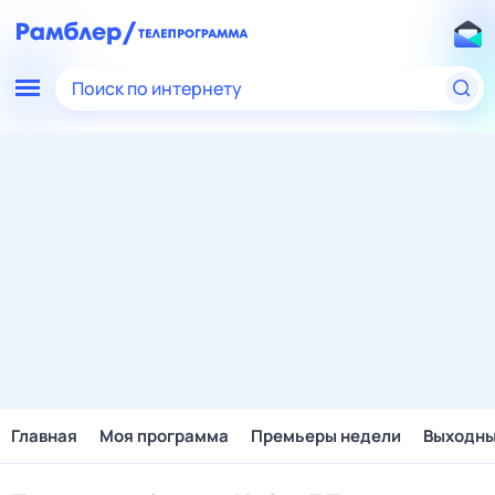
Поиск по интернету
Главная
Моя программа
Премьеры недели
Выходн