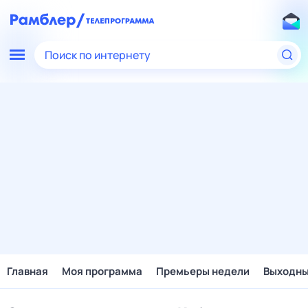
Поиск по интернету
Главная
Моя программа
Премьеры недели
Выходн