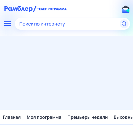
Поиск по интернету
Главная
Моя программа
Премьеры недели
Выходн