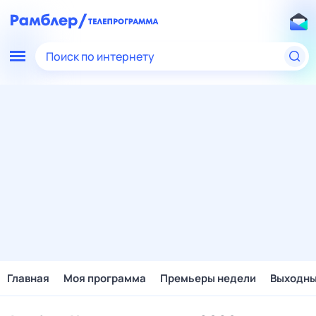
Поиск по интернету
Главная
Моя программа
Премьеры недели
Выходн