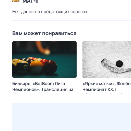
МАТЧ!
Нет данных о предстоящих сеансах
Вам может понравиться
Бильярд. «BetBoom Лига
«Яркие матчи». Фонбе
Чемпионов». Трансляция из
Чемпионат КХЛ.
Москвы
«Северсталь» - «Спа
Сегодня в 15:55
МАТЧ! АРЕНА
Сегодня в 02:35
KHL