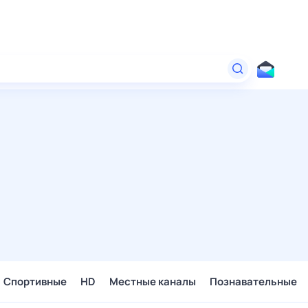
Спортивные
HD
Местные каналы
Познавательные