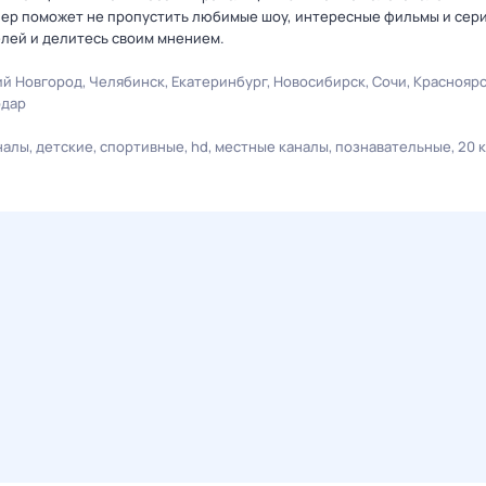
лер поможет не пропустить любимые шоу, интересные фильмы и сер
елей и делитесь своим мнением.
й Новгород
Челябинск
Екатеринбург
Новосибирск
Сочи
Краснояр
одар
налы
детские
спортивные
hd
местные каналы
познавательные
20 