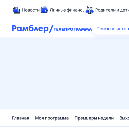
Новости
Личные финансы
Родители и дет
Здоровье
Поиск по инте
Развлечен
Дом и уют
Спорт
Карьера
Авто
Технологи
Жизненные
Сберегаем
Гороскопы
Главная
Моя программа
Премьеры недели
Вых