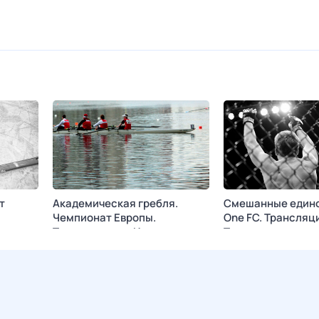
т
Академическая гребля.
Смешанные едино
Чемпионат Европы.
One FC. Трансляц
ртак»
Трансляция из Италии
Таиланда
Сегодня в 03:55
МАТЧ!
7 авг, пт в 14:30
МА