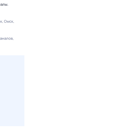
иалы.
ск
Омск
каналов