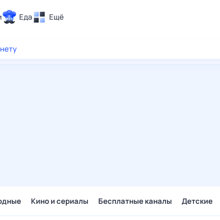
и
Еда
Ещё
Почта
рнету
ия и отдых
Поиск
Погода
ТВ-программа
и и тренды
 ситуации
 вместе
Помощь
одные
Кино и сериалы
Бесплатные каналы
Детские