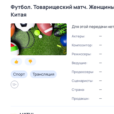
Футбол. Товарищеский матч. Женщины.
Китая
Для этой передачи не
—
Актеры:
—
Композитор:
—
Режиссеры:
—
Ведущие:
—
Продюссеры:
Спорт
Трансляция
—
Сценаристы:
12
+
—
Страна:
—
Продакшн: