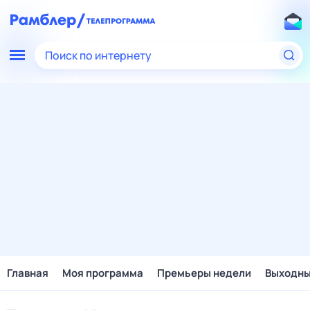
Поиск по интернету
Главная
Моя программа
Премьеры недели
Выходн