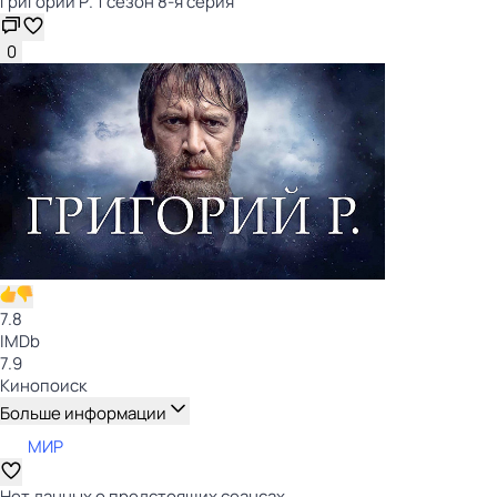
Григорий Р. 1 сезон 8-я серия
0
7.8
IMDb
7.9
Кинопоиск
Больше информации
МИР
Нет данных о предстоящих сеансах