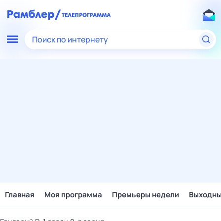
Поиск по интернету
Главная
Моя программа
Премьеры недели
Выходн