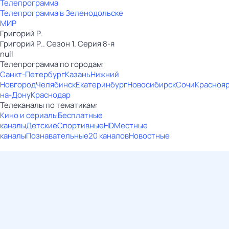
Телепрограмма
Телепрограмма в Зеленодольске
МИР
Григорий Р.
Григорий Р.. Сезон 1. Серия 8-я
null
Телепрограмма по городам:
Санкт-Петербург
Казань
Нижний
Новгород
Челябинск
Екатеринбург
Новосибирск
Сочи
Красноя
на-Дону
Краснодар
Телеканалы по тематикам:
Кино и сериалы
Бесплатные
каналы
Детские
Спортивные
HD
Местные
каналы
Познавательные
20 каналов
Новостные