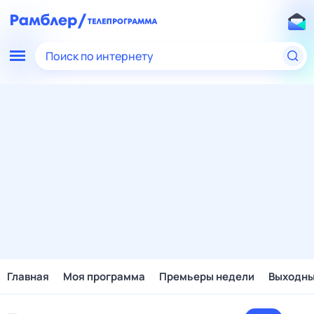
Поиск по интернету
Главная
Моя программа
Премьеры недели
Выходн