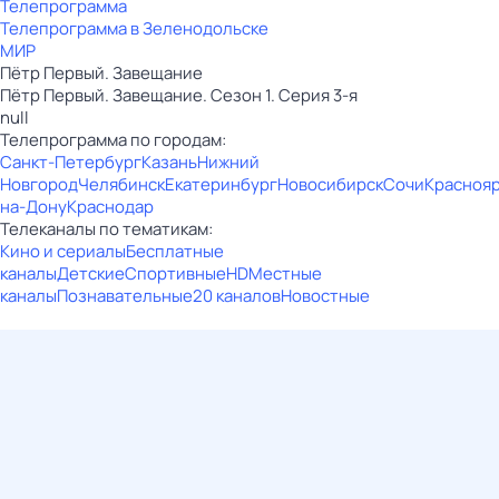
Телепрограмма
Телепрограмма в Зеленодольске
МИР
Пётр Первый. Завещание
Пётр Первый. Завещание. Сезон 1. Серия 3-я
null
Телепрограмма по городам:
Санкт-Петербург
Казань
Нижний
Новгород
Челябинск
Екатеринбург
Новосибирск
Сочи
Красноя
на-Дону
Краснодар
Телеканалы по тематикам:
Кино и сериалы
Бесплатные
каналы
Детские
Спортивные
HD
Местные
каналы
Познавательные
20 каналов
Новостные