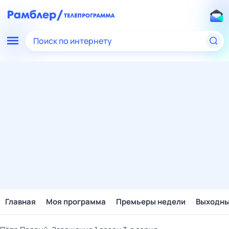
Поиск по интернету
Главная
Моя программа
Премьеры недели
Выходн