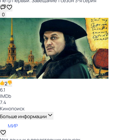
Пётр Первый. Завещание 1 сезон 3-я серия
0
2
6.1
IMDb
7.4
Кинопоиск
Больше информации
МИР
Нет данных о предстоящих сеансах