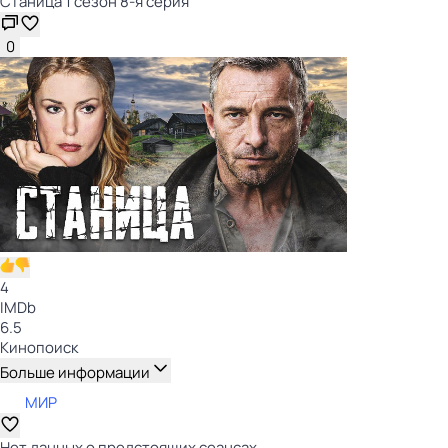
Станица 1 сезон 8-я серия
0
4
IMDb
6.5
Кинопоиск
Больше информации
МИР
Нет данных о предстоящих сеансах