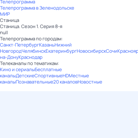
Телепрограмма
Телепрограмма в Зеленодольске
МИР
Станица
Станица. Сезон 1. Серия 8-я
null
Телепрограмма по городам:
Санкт-Петербург
Казань
Нижний
Новгород
Челябинск
Екатеринбург
Новосибирск
Сочи
Красноя
на-Дону
Краснодар
Телеканалы по тематикам:
Кино и сериалы
Бесплатные
каналы
Детские
Спортивные
HD
Местные
каналы
Познавательные
20 каналов
Новостные