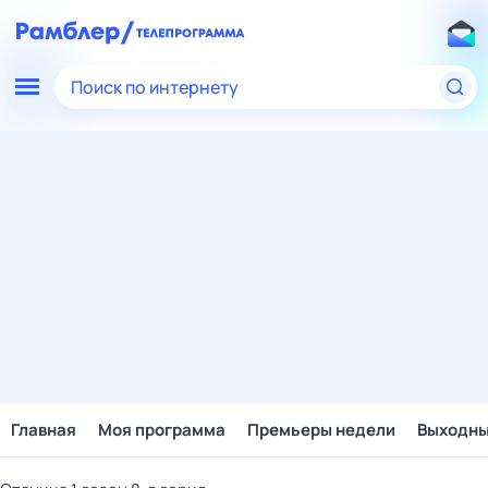
Поиск по интернету
Главная
Моя программа
Премьеры недели
Выходн