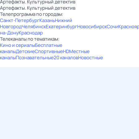
Артефакты. Культурный детектив
Артефакты. Культурный детектив
Телепрограмма по городам:
Санкт-Петербург
Казань
Нижний
Новгород
Челябинск
Екатеринбург
Новосибирск
Сочи
Красноя
на-Дону
Краснодар
Телеканалы по тематикам:
Кино и сериалы
Бесплатные
каналы
Детские
Спортивные
HD
Местные
каналы
Познавательные
20 каналов
Новостные