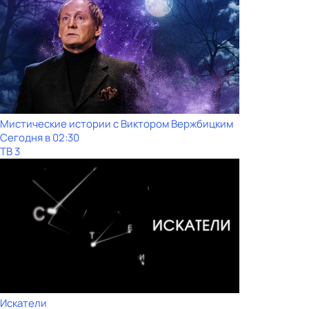
Мистические истории с Виктoром Bержбицким
Сегодня в 02:30
ТВ 3
Искатели