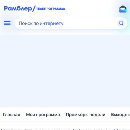
Поиск по интернету
Главная
Моя программа
Премьеры недели
Выходн