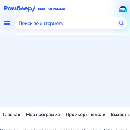
Поиск по интернету
Главная
Моя программа
Премьеры недели
Выходн