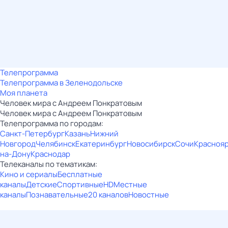
Телепрограмма
Телепрограмма в Зеленодольске
Моя планета
Человек мира с Андреем Понкратовым
Человек мира с Андреем Понкратовым
Телепрограмма по городам:
Санкт-Петербург
Казань
Нижний
Новгород
Челябинск
Екатеринбург
Новосибирск
Сочи
Красноя
на-Дону
Краснодар
Телеканалы по тематикам:
Кино и сериалы
Бесплатные
каналы
Детские
Спортивные
HD
Местные
каналы
Познавательные
20 каналов
Новостные