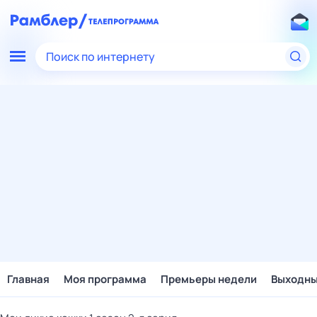
Поиск по интернету
Главная
Моя программа
Премьеры недели
Выходн