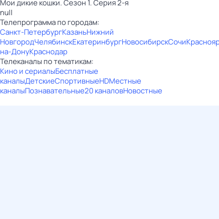
Мои дикие кошки. Сезон 1. Серия 2-я
null
Телепрограмма по городам:
Санкт-Петербург
Казань
Нижний
Новгород
Челябинск
Екатеринбург
Новосибирск
Сочи
Красноя
на-Дону
Краснодар
Телеканалы по тематикам:
Кино и сериалы
Бесплатные
каналы
Детские
Спортивные
HD
Местные
каналы
Познавательные
20 каналов
Новостные