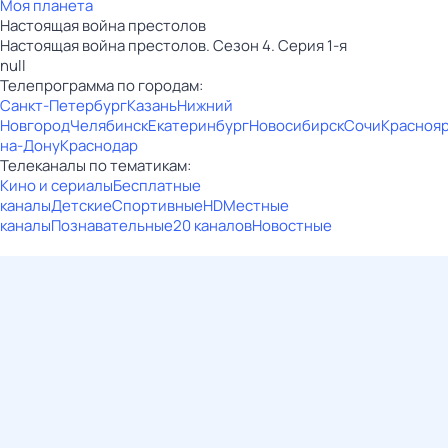
Моя планета
Настоящая война престолов
Настоящая война престолов. Сезон 4. Серия 1-я
null
Телепрограмма по городам:
Санкт-Петербург
Казань
Нижний
Новгород
Челябинск
Екатеринбург
Новосибирск
Сочи
Красноя
на-Дону
Краснодар
Телеканалы по тематикам:
Кино и сериалы
Бесплатные
каналы
Детские
Спортивные
HD
Местные
каналы
Познавательные
20 каналов
Новостные