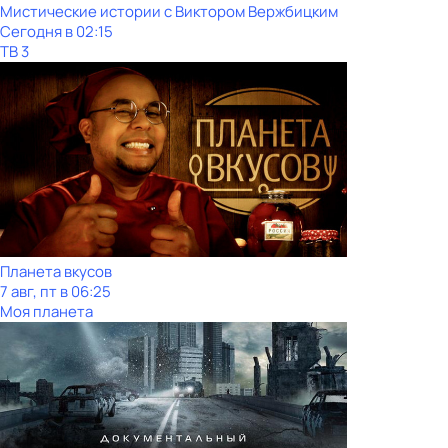
Мистические истории с Виктoром Bержбицким
Сегодня в 02:15
ТВ 3
Планета вкусов
7 авг, пт в 06:25
Моя планета