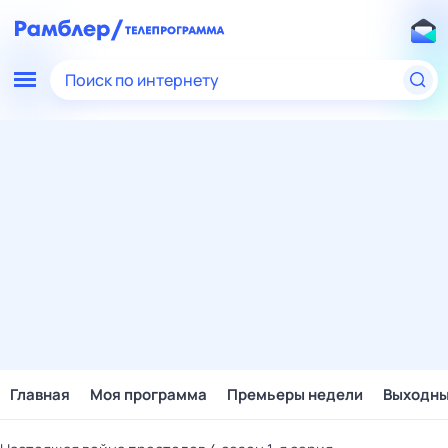
Поиск по интернету
Главная
Моя программа
Премьеры недели
Выходн