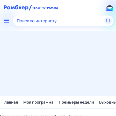
Поиск по интернету
Главная
Моя программа
Премьеры недели
Выходн