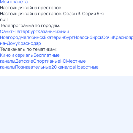
Моя планета
Настоящая война престолов
Настоящая война престолов. Сезон 3. Серия 5-я
null
Телепрограмма по городам:
Санкт-Петербург
Казань
Нижний
Новгород
Челябинск
Екатеринбург
Новосибирск
Сочи
Красноя
на-Дону
Краснодар
Телеканалы по тематикам:
Кино и сериалы
Бесплатные
каналы
Детские
Спортивные
HD
Местные
каналы
Познавательные
20 каналов
Новостные