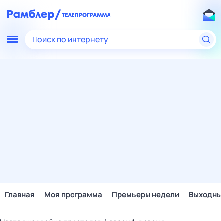
Поиск по интернету
Главная
Моя программа
Премьеры недели
Выходн