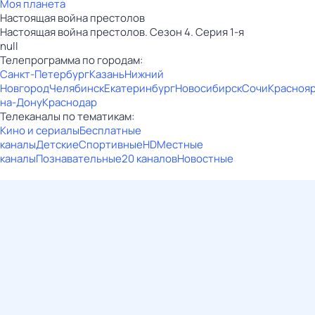
Моя планета
Настоящая война престолов
Настоящая война престолов. Сезон 4. Серия 1-я
null
Телепрограмма по городам:
Санкт-Петербург
Казань
Нижний
Новгород
Челябинск
Екатеринбург
Новосибирск
Сочи
Красноя
на-Дону
Краснодар
Телеканалы по тематикам:
Кино и сериалы
Бесплатные
каналы
Детские
Спортивные
HD
Местные
каналы
Познавательные
20 каналов
Новостные