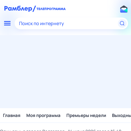
Поиск по интернету
Главная
Моя программа
Премьеры недели
Выходн