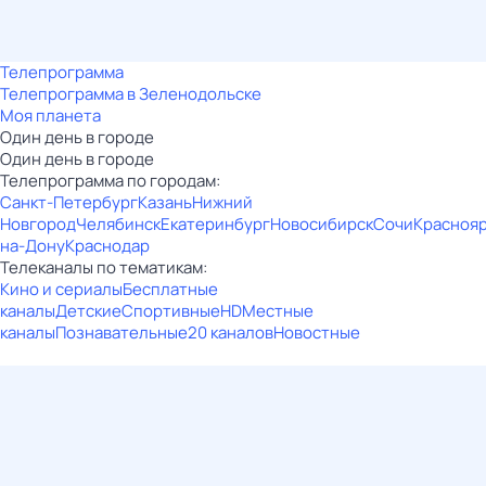
Телепрограмма
Телепрограмма в Зеленодольске
Моя планета
Один день в городе
Один день в городе
Телепрограмма по городам:
Санкт-Петербург
Казань
Нижний
Новгород
Челябинск
Екатеринбург
Новосибирск
Сочи
Красноя
на-Дону
Краснодар
Телеканалы по тематикам:
Кино и сериалы
Бесплатные
каналы
Детские
Спортивные
HD
Местные
каналы
Познавательные
20 каналов
Новостные