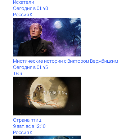
Искатели
Сегодня в 01:40
Россия К
Мистические истории с Виктoром Bержбицким
Сегодня в 01:45
ТВ 3
Страна птиц
9 авг, вс в 12:10
Россия К