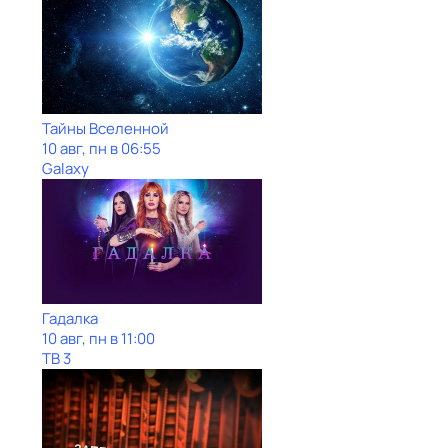
Тайны Вселенной
10 авг, пн в 06:55
Galaxy
Гадaлкa
10 авг, пн в 11:00
ТВ 3