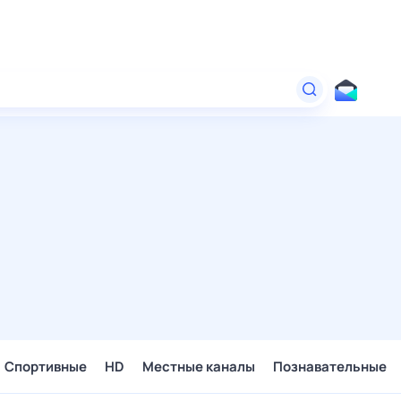
Спортивные
HD
Местные каналы
Познавательные