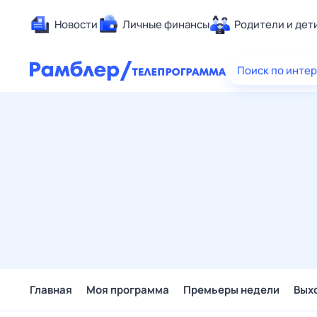
Новости
Личные финансы
Родители и дет
Здоровье
Поиск по инте
Развлечен
Дом и уют
Спорт
Карьера
Авто
Технологи
Жизненные
Сберегаем
Гороскопы
Главная
Моя программа
Премьеры недели
Вых