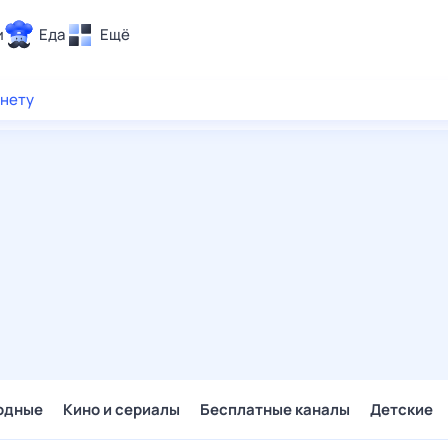
и
Еда
Ещё
Почта
рнету
ия и отдых
Поиск
Погода
ТВ-программа
и и тренды
 ситуации
 вместе
Помощь
одные
Кино и сериалы
Бесплатные каналы
Детские