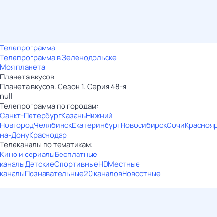
Телепрограмма
Телепрограмма в Зеленодольске
Моя планета
Планета вкусов
Планета вкусов. Сезон 1. Серия 48-я
null
Телепрограмма по городам:
Санкт-Петербург
Казань
Нижний
Новгород
Челябинск
Екатеринбург
Новосибирск
Сочи
Красноя
на-Дону
Краснодар
Телеканалы по тематикам:
Кино и сериалы
Бесплатные
каналы
Детские
Спортивные
HD
Местные
каналы
Познавательные
20 каналов
Новостные