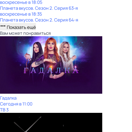
воскресенье
в
18:05
Планета вкусов
. Сезон 2
. Серия 63-я
воскресенье
в
18:35
Планета вкусов
. Сезон 2
. Серия 64-я
Показать ещё
Вам может понравиться
Гадалка
Сегодня в 11:00
ТВ 3