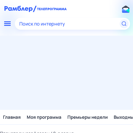
Поиск по интернету
Главная
Моя программа
Премьеры недели
Выходн