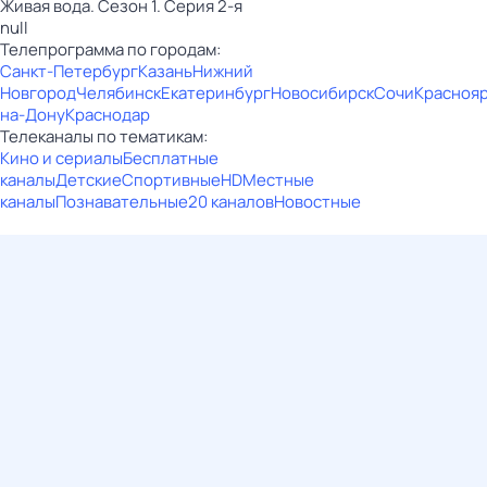
Живая вода. Сезон 1. Серия 2-я
null
Телепрограмма по городам:
Санкт-Петербург
Казань
Нижний
Новгород
Челябинск
Екатеринбург
Новосибирск
Сочи
Красноя
на-Дону
Краснодар
Телеканалы по тематикам:
Кино и сериалы
Бесплатные
каналы
Детские
Спортивные
HD
Местные
каналы
Познавательные
20 каналов
Новостные