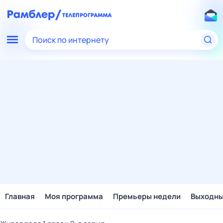
Поиск по интернету
Главная
Моя программа
Премьеры недели
Выходн