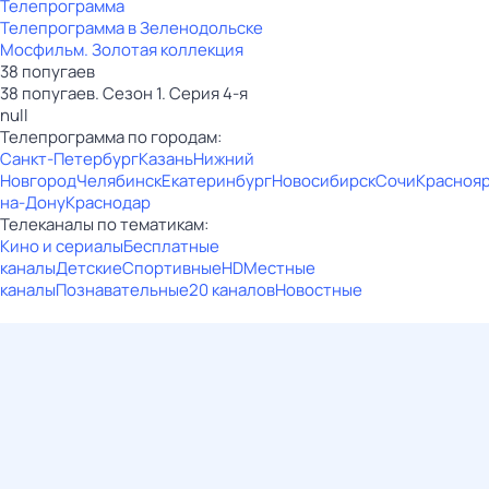
Телепрограмма
Телепрограмма в Зеленодольске
Мосфильм. Золотая коллекция
38 попугаев
38 попугаев. Сезон 1. Серия 4-я
null
Телепрограмма по городам:
Санкт-Петербург
Казань
Нижний
Новгород
Челябинск
Екатеринбург
Новосибирск
Сочи
Красноя
на-Дону
Краснодар
Телеканалы по тематикам:
Кино и сериалы
Бесплатные
каналы
Детские
Спортивные
HD
Местные
каналы
Познавательные
20 каналов
Новостные