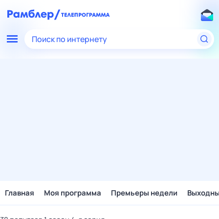
Поиск по интернету
Главная
Моя программа
Премьеры недели
Выходн