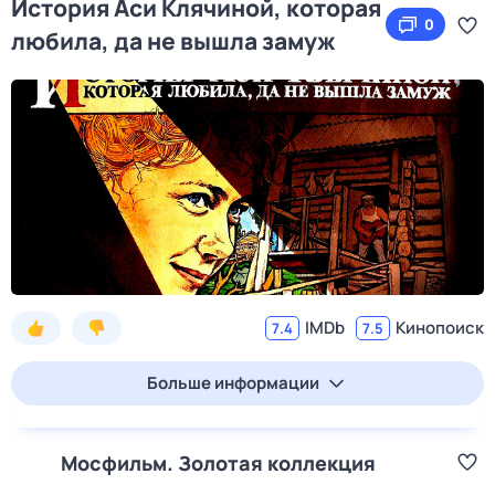
История Аси Клячиной, которая
0
любила, да не вышла замуж
IMDb
Кинопоиск
7.4
7.5
Больше информации
Мосфильм. Золотая коллекция