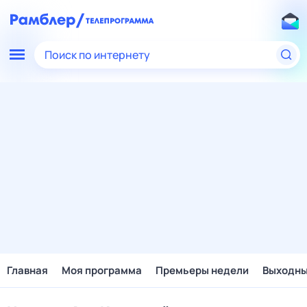
Поиск по интернету
Главная
Моя программа
Премьеры недели
Выходн