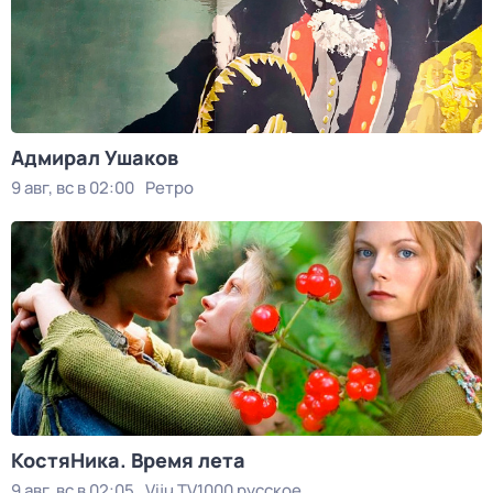
Адмирал Ушаков
9 авг, вс в 02:00
Ретро
КостяНика. Время лета
9 авг, вс в 02:05
Viju TV1000 русское