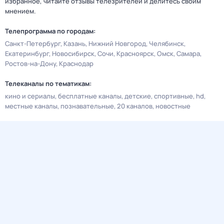
избранное, читайте отзывы телезрителей и делитесь своим
мнением.
Телепрограмма по городам:
Санкт-Петербург
Казань
Нижний Новгород
Челябинск
Екатеринбург
Новосибирск
Сочи
Красноярск
Омск
Самара
Ростов-на-Дону
Краснодар
Телеканалы по тематикам:
кино и сериалы
бесплатные каналы
детские
спортивные
hd
местные каналы
познавательные
20 каналов
новостные