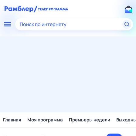
Поиск по интернету
Главная
Моя программа
Премьеры недели
Выходн