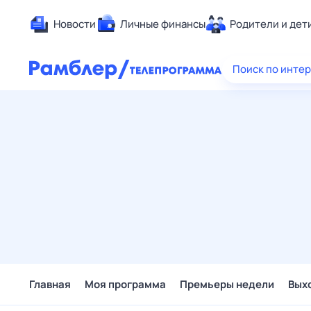
Новости
Личные финансы
Родители и дет
Здоровье
Поиск по инте
Развлечен
Дом и уют
Спорт
Карьера
Авто
Технологи
Жизненные
Сберегаем
Гороскопы
Главная
Моя программа
Премьеры недели
Вых