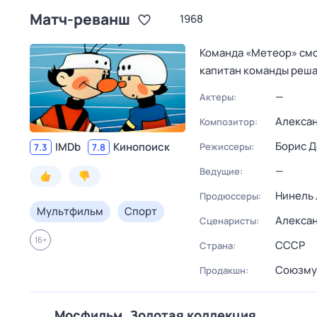
Матч-реванш
1968
Команда «Метеор» смо
капитан команды реша
—
Актеры:
Алекса
Композитор:
Борис 
IMDb
Кинопоиск
Режиссеры:
7.3
7.8
—
Ведущие:
Нинель
Продюссеры:
Мультфильм
Спорт
Алекса
Сценаристы:
16
+
СССР
Страна:
Союзму
Продакшн:
Мосфильм. Золотая коллекция