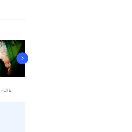
Вовка в Тридевятом царстве
Дед Мороз и 
ИНОТВ
8 авг, сб в 13:08
Россия К
8 авг, сб в 23:0