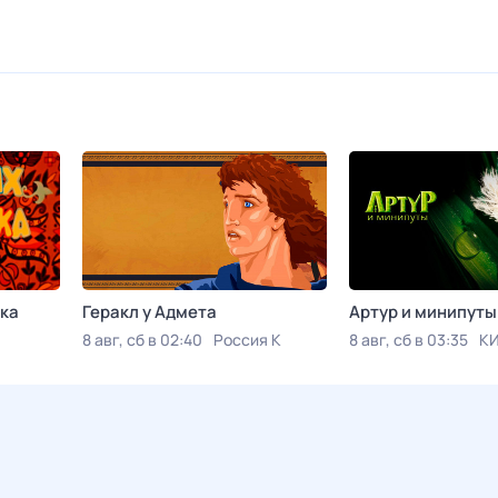
ка
Геракл у Адмета
Артур и минипуты
8 авг, сб в 02:40
Россия К
8 авг, сб в 03:35
К