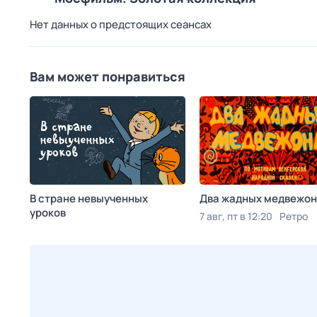
Нет данных о предстоящих сеансах
Вам может понравиться
В стране невыученных
Два жадных медвежон
уроков
7 авг, пт в 12:20
Ретро
7 авг, пт в 07:55
Мосфильм. Золотая коллекция