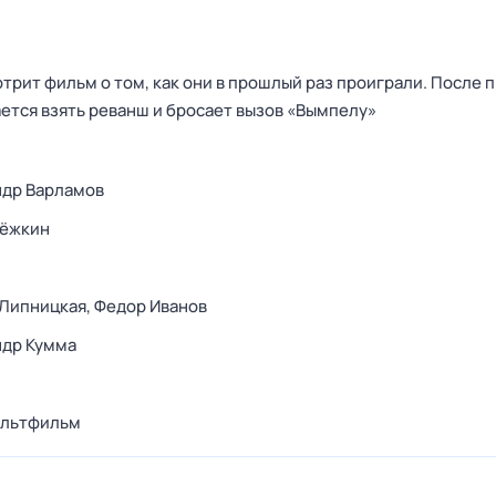
трит фильм о том, как они в прошлый раз проиграли. После 
ется взять реванш и бросает вызов «Вымпелу»
ндр Варламов
Дёжкин
 Липницкая,
Федор Иванов
ндр Кумма
льтфильм