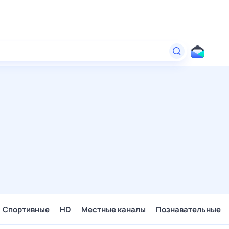
Спортивные
HD
Местные каналы
Познавательные