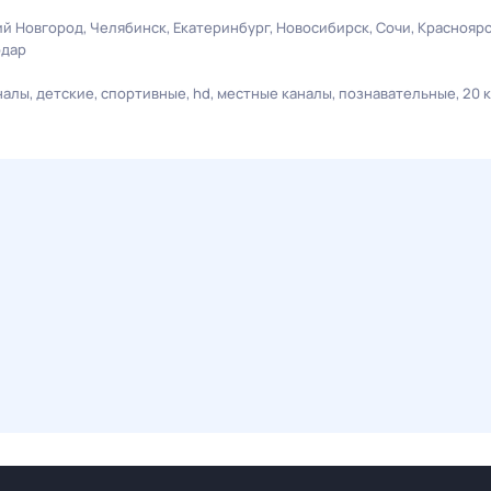
й Новгород
Челябинск
Екатеринбург
Новосибирск
Сочи
Краснояр
одар
налы
детские
спортивные
hd
местные каналы
познавательные
20 