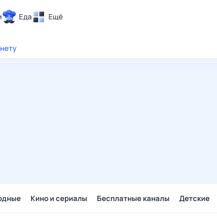
и
Еда
Ещё
Почта
рнету
ия и отдых
Поиск
Погода
ТВ-программа
и и тренды
 ситуации
 вместе
Помощь
одные
Кино и сериалы
Бесплатные каналы
Детские