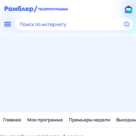
Поиск по интернету
Главная
Моя программа
Премьеры недели
Выходн