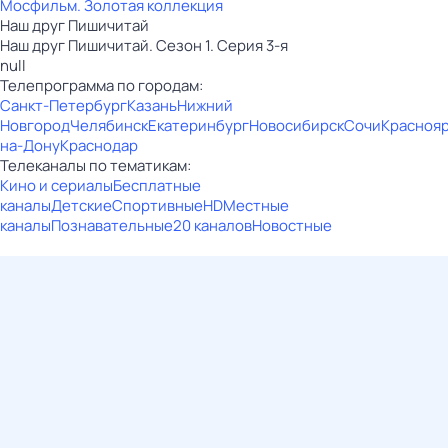
Мосфильм. Золотая коллекция
Наш друг Пишичитай
Наш друг Пишичитай. Сезон 1. Серия 3-я
null
Телепрограмма по городам:
Санкт-Петербург
Казань
Нижний
Новгород
Челябинск
Екатеринбург
Новосибирск
Сочи
Красноя
на-Дону
Краснодар
Телеканалы по тематикам:
Кино и сериалы
Бесплатные
каналы
Детские
Спортивные
HD
Местные
каналы
Познавательные
20 каналов
Новостные